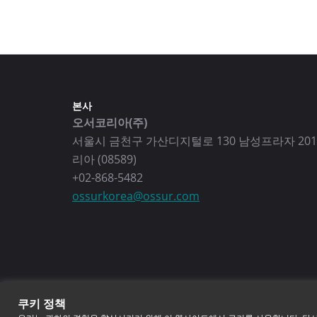
본사
오서코리아(주)
서울시 금천구 가산디지털로 130 남성프라자 201
리아 (08589)
+02-868-5482
ossurkorea@ossur.com
쿠키 정책