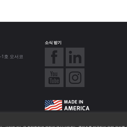
소식 받기
-1호 오서코