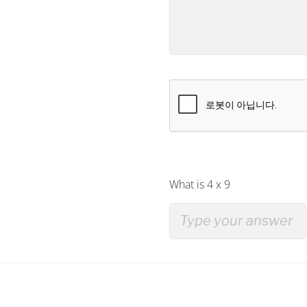
What is
4
x
9