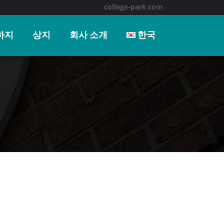
college-park.com
하지
상지
회사 소개
한국