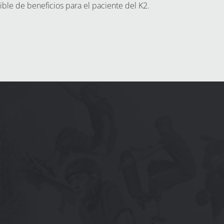
ble de beneficios para el paciente del K2.
PRESUPUESTOE