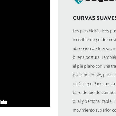
CURVAS SUAVE
Los pies hidráulicos p
increíble rango de mov
absorción de fuerzas, me
buena postura. También
el pie plano con una tra
posición de pie, para 
de College Park cuenta 
base de pie de compues
dual y personalizable. 
movimiento superior con