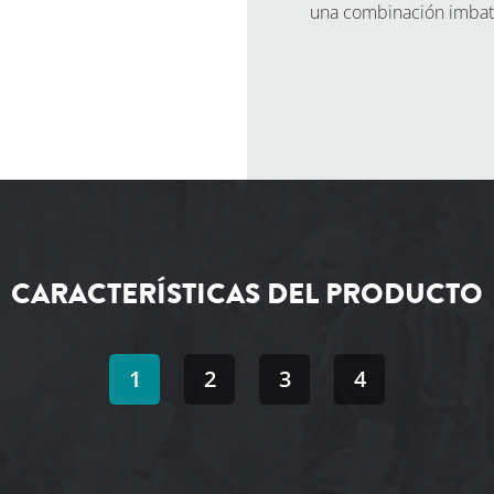
una combinación imbati
SOLICITAR 
CARACTERÍSTICAS DEL PRODUCTO
1
2
3
4