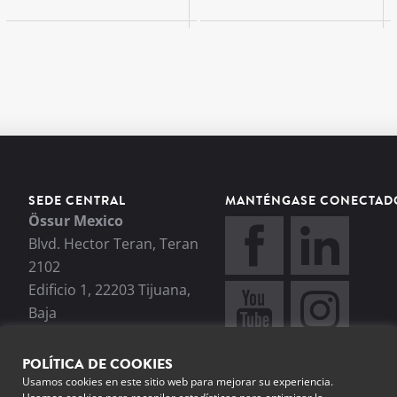
SEDE CENTRAL
MANTÉNGASE CONECTAD
Össur Mexico
Blvd. Hector Teran, Teran
2102
Edificio 1, 22203 Tijuana,
Baja
California, México C.P.
22206
POLÍTICA DE COOKIES
+52 1 664 231 6500
Usamos cookies en este sitio web para mejorar su experiencia.