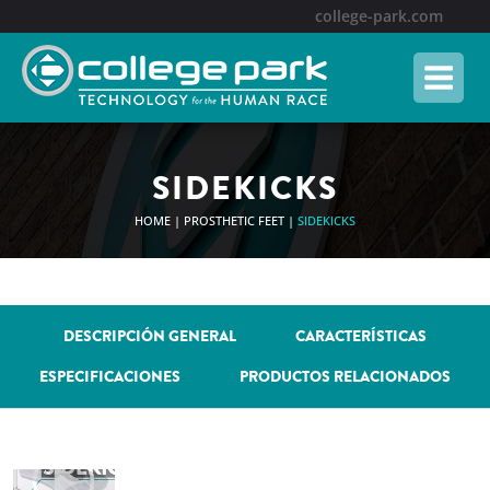
Skip
college-park.com
to
content
SIDEKICKS
HOME
|
PROSTHETIC FEET
|
SIDEKICKS
DESCRIPCIÓN GENERAL
CARACTERÍSTICAS
ESPECIFICACIONES
PRODUCTOS RELACIONADOS