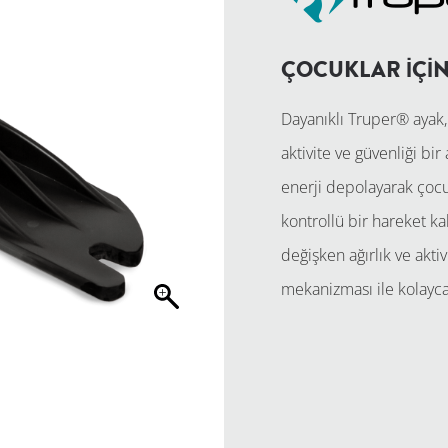
ÇOCUKLAR İÇİ
Dayanıklı Truper® ayak,
aktivite ve güvenliği bi
enerji depolayarak çocu
kontrollü bir hareket ka
değişken ağırlık ve akti
mekanizması ile kolayca 
TEKLIF İSTE