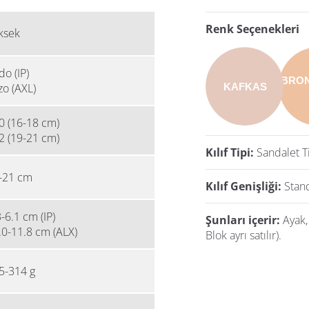
Renk Seçenekleri
ksek
do (IP)
BRO
KAFKAS
zo (AXL)
0 (16-18 cm)
2 (19-21 cm)
Kılıf Tipi:
Sandalet T
-21 cm
Kılıf Genişliği:
Stan
-6.1 cm (IP)
Şunları içerir:
Ayak, 
.0-11.8 cm (ALX)
Blok ayrı satılır).
5-314 g