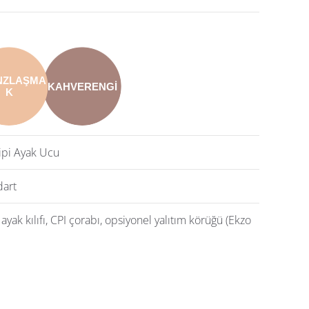
NZLAŞMA
KAHVERENGI
K
ipi Ayak Ucu
dart
ayak kılıfı, CPI çorabı, opsiyonel yalıtım körüğü (Ekzo