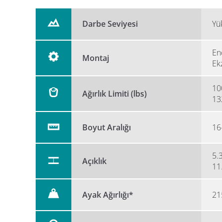
Darbe Seviyesi
Yü
En
Montaj
Ek
10
Ağırlık Limiti (lbs)
13
Boyut Aralığı
16
5.3
Açıklık
11
Ayak Ağırlığı*
21