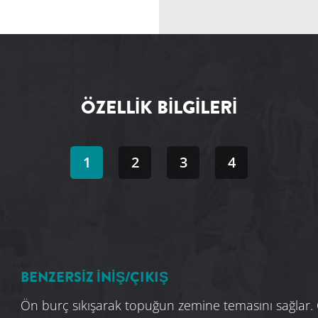
ÖZELLIK BILGILERI
1
2
3
4
BENZERSİZ İNİŞ/ÇIKIŞ
Ön burç sıkışarak topuğun zemine temasını sağlar.