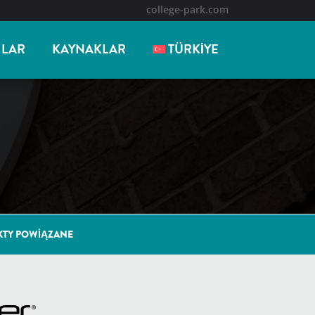
college-park.com
ILAR
KAYNAKLAR
TÜRKIYE
TY POWIĄZANE