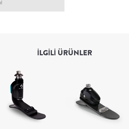
ıl
İLGILI ÜRÜNLER