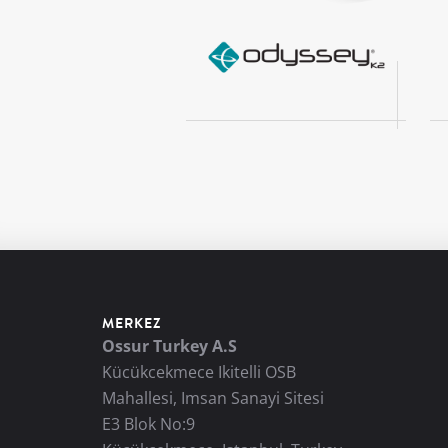
MERKEZ
Ossur Turkey A.S
Kücükcekmece Ikitelli OSB
Mahallesi, Imsan Sanayi Sitesi
E3 Blok No:9