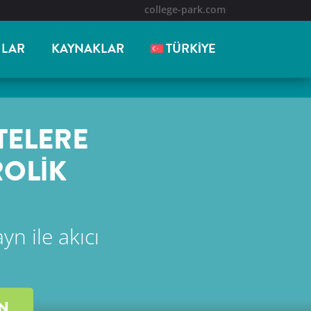
college-park.com
ILAR
KAYNAKLAR
TÜRKIYE
TELERE
ROLIK
n ile akıcı
IN