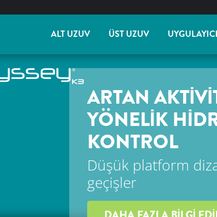
ALT UZUV
ÜST UZUV
UYGULAYIC
ARTAN AKTIVI
YÖNELIK HID
KONTROL
Düşük platform dizay
geçişler
DAHA FAZLA BILGI ED