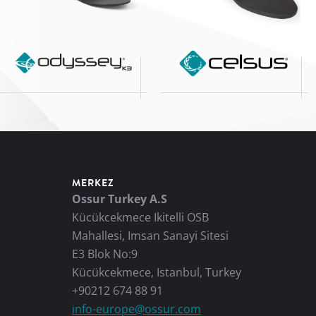
MERKEZ
Ossur Turkey A.S
Kücükcekmece Ikitelli OSB
Mahallesi, Imsan Sanayi Sitesi
E3 Blok No:9
Kücükcekmece, Istanbul, Turkey
+90212 674 88 91
info-europe@ossur.com