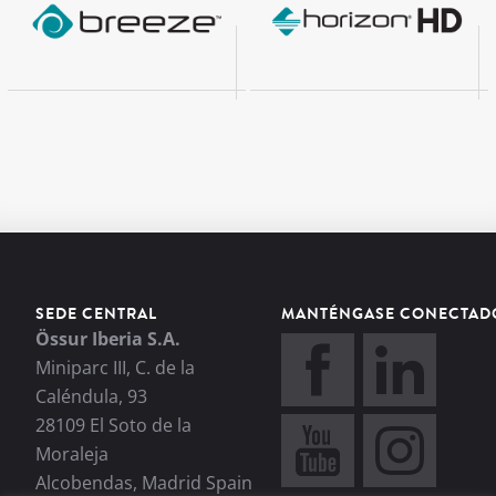
SEDE CENTRAL
MANTÉNGASE CONECTAD
Össur Iberia S.A.
Miniparc III, C. de la
Caléndula, 93
28109 El Soto de la
Moraleja
Alcobendas, Madrid Spain