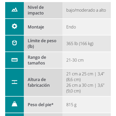
Nivel de
bajo/moderado a alto
impacto
Montaje
Endo
Límite de peso
365 lb (166 kg)
(lb)
Rango de
21-30 cm
tamaños
21 cm a 25 cm | 3,4”
Altura de
(8,6 cm)
fabricación
26 cm a 30 cm | 3,6”
(9,0 cm)
Peso del pie*
815 g