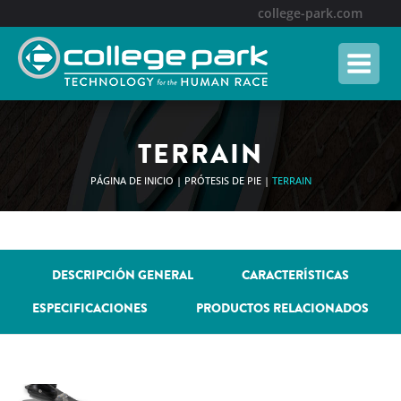
Skip
college-park.com
to
content
TERRAIN
PÁGINA DE INICIO
|
PRÓTESIS DE PIE
|
TERRAIN
DESCRIPCIÓN GENERAL
CARACTERÍSTICAS
ESPECIFICACIONES
PRODUCTOS RELACIONADOS