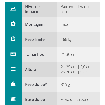
Nível de
Baixo/moderado a
impacto
alto
Montagem
Endo
Peso limite
166 kg
Tamanhos
21-30 cm
21-25 cm | 8,6 cm
Altura
26-30 cm | 9 cm
Peso do pé*
815 g
Base do pé
Fibra de carbono