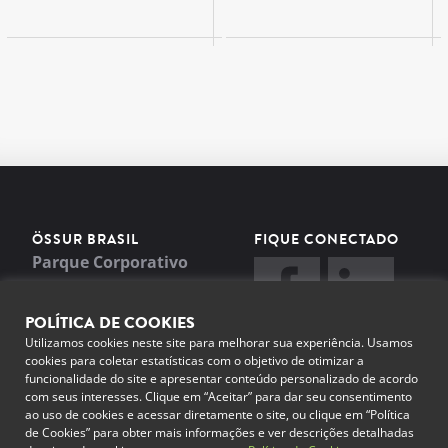
ÖSSUR BRASIL
FIQUE CONECTADO
Parque Corporativo
Bresco Viracopos
Distrito Industrial
POLÍTICA DE COOKIES
Campinas, Estado de São
Utilizamos cookies neste site para melhorar sua experiência. Usamos
cookies para coletar estatísticas com o objetivo de otimizar a
Paulo, Brasil
funcionalidade do site e apresentar conteúdo personalizado de acordo
0800 900 0518
com seus interesses. Clique em “Aceitar” para dar seu consentimento
ao uso de cookies e acessar diretamente o site, ou clique em “Política
sac-br@ossur.com
de Cookies” para obter mais informações e ver descrições detalhadas