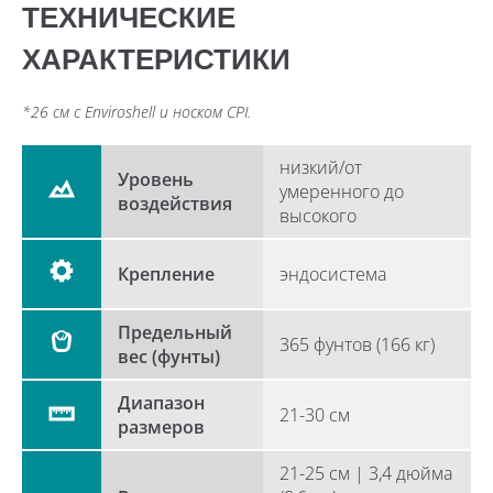
ТЕХНИЧЕСКИЕ
совместимости с поверхностью и
ХАРАКТЕРИСТИКИ
устойчивости при любых условиях.
*26 см с Enviroshell и носком CPI.
низкий/от
Уровень
умеренного до
воздействия
высокого
Крепление
эндосистема
Предельный
365 фунтов (166 кг)
вес (фунты)
Диапазон
21-30 см
размеров
21-25 см | 3,4 дюйма