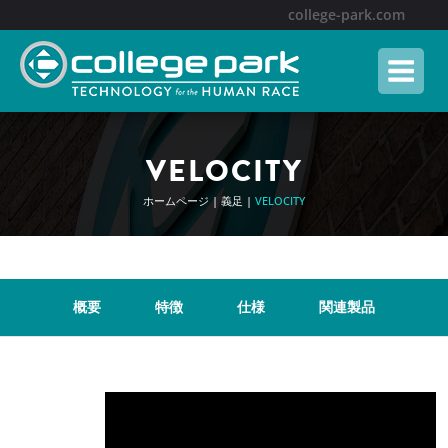
Skip
college-park.com
to
content
VELOCITY
ホームページ
|
義足
|
VELOCITY
概要
特徴
仕様
関連製品