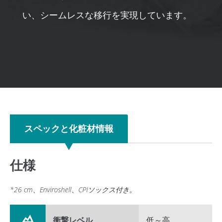
い、シームレスな移行を実現しています。
スペックと化粧材情報
仕様
*26 cm、Enviroshell、CPIソックス付き。
衝撃レベル
低～高