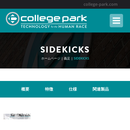
Skip
college-park.com
to
content
SIDEKICKS
ホームページ
|
義足
|
SIDEKICKS
概要
特徴
仕様
関連製品