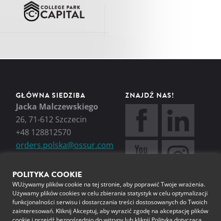
GŁÓWNA SIEDZIBA
ZNAJDŹ NAS!
Jacka Malczewskiego
26, 71-612 Szczecin
+48 128812570
orders.polska@ossur.com
POLITYKA COOKIE
WUżywamy plików cookie na tej stronie, aby poprawić Twoje wrażenia.
Używamy plików cookies w celu zbierania statystyk w celu optymalizacji
funkcjonalności serwisu i dostarczania treści dostosowanych do Twoich
zainteresowań. Kliknij Akceptuj, aby wyrazić zgodę na akceptację plików
cookie i przejdź bezpośrednio do witryny lub kliknij Polityka dotycząca