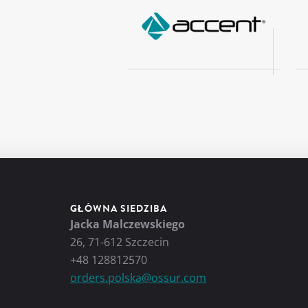
GŁÓWNA SIEDZIBA
Jacka Malczewskiego
26, 71-612 Szczecin
+48 128812570
orders.polska@ossur.com