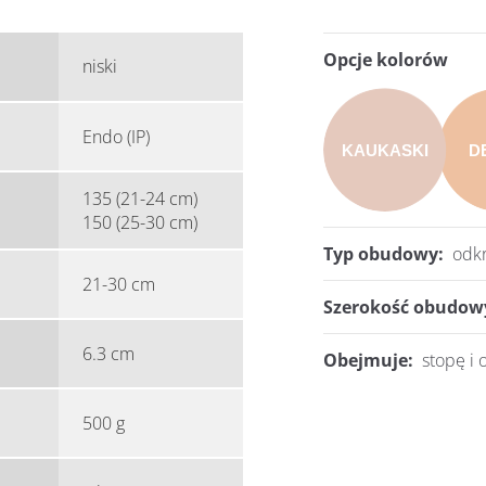
Opcje kolorów
niski
Endo (IP)
KAUKASKI
D
135 (21-24 cm)
150 (25-30 cm)
Typ obudowy:
odkr
21-30 cm
Szerokość obudow
6.3 cm
Obejmuje:
stopę i 
500 g