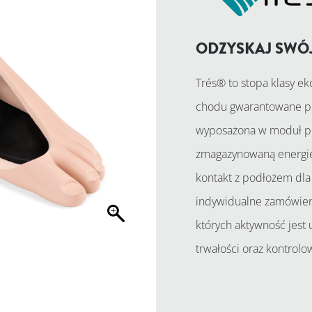
ODZYSKAJ SWÓ
Trés® to stopa klasy e
chodu gwarantowane prz
wyposażona w moduł po
zmagazynowaną energię 
kontakt z podłożem dla 
indywidualne zamówieni
których aktywność jest
trwałości oraz kontrol
POPROŚ O 