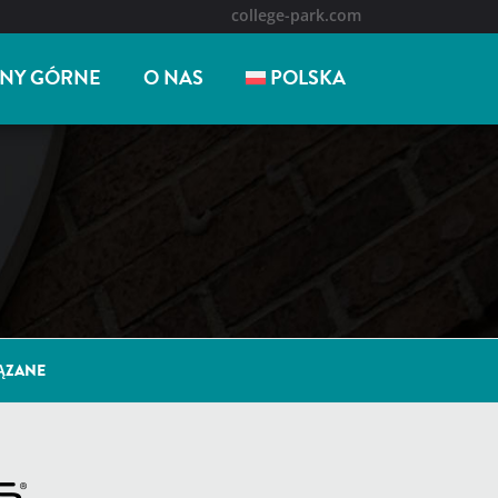
college-park.com
NY GÓRNE
O NAS
POLSKA
ĄZANE