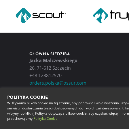
GŁÓWNA SIEDZIBA
Jacka Malczewskiego
26, 71-612 Szczecin
+48 128812570
orders.polska@ossur.com
POLITYKA COOKIE
WUżywamy plików cookie na tej stronie, aby poprawić Twoje wrażenia. Używam
serwisu i dostarczania treści dostosowanych do Twoich zainteresowań. Klikni
witryny lub kliknij Polityka dotycząca plików cookie, aby uzyskać więcej info
przechowujemy.
Polityka Cookie