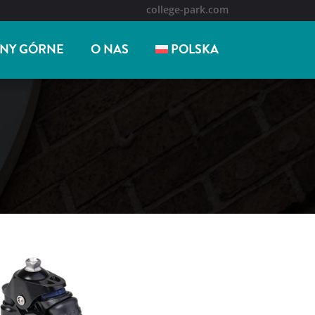
college-park.com
NY GÓRNE
O NAS
POLSKA