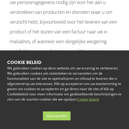
uw persoonsgegevens nodig zijn voor het aan u
verstrekken van producten en diensten waar u om
verzocht hebt, bijvoorbeeld voor het leveren van een
product of het sturen van een factuur naar uw e-
mailadres, of wanneer een dergelijke weigering
verplicht is op grond van toepasselijke wetgeving.
COOKIE BELEID
Marketingvoorkeuren:
Wanneer u ons uw
We gebruiken cookies op deze website om uw ervaring te verbeteren.
We gebruiken cookies om statistieken te verzamelen om de
contactgegevens verstrekt hebt, kunnen wij –
functionaliteit van de site te optimaliseren en inhoud te leveren die is
afgestemd op uw interesses. Klik op accepteren om uw toestemming te
behoudens de Amerikaanse Can Spam Act of
geven om cookies te accepteren en ga direct naar de site of klik op
Cookiebeleid voor meer informatie om gedetailleerde beschrijvingen te
soortgelijke regelgeving – telefonisch, per post of via
zien van de soorten cookies die we opslaan.
Cookie beleid
e-mail contact met u opnemen met betrekking tot
Cookie settings
Aanvaarden
producten, diensten en evenementen van College
Park waarin u geïnteresseerd zou kunnen zijn,